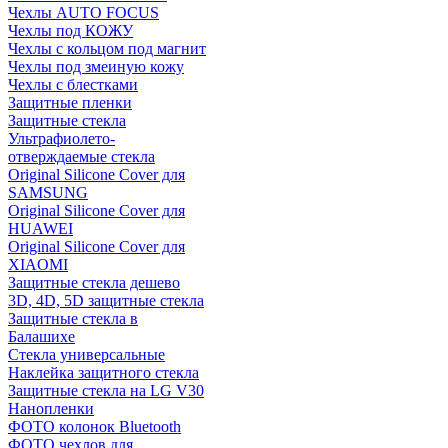
Чехлы AUTO FOCUS
Чехлы под КОЖУ
Чехлы с кольцом под магнит
Чехлы под змеиную кожу
Чехлы с блестками
Защитные пленки
Защитные стекла
Ультрафиолето-
отверждаемые стекла
Original Silicone Cover для
SAMSUNG
Original Silicone Cover для
HUAWEI
Original Silicone Cover для
XIAOMI
Защитные стекла дешево
3D, 4D, 5D защитные стекла
Защитные стекла в
Балашихе
Стекла универсальные
Наклейка защитного стекла
Защитные стекла на LG V30
Нанопленки
ФОТО колонок Bluetooth
ФOTO чехлов для