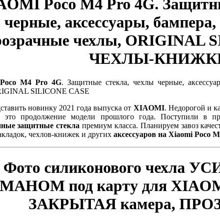
AOMI Poco M4 Pro 4G. Защитны
черные, аксессуары, бампера
розрачные чехлы, ORIGINAL 
ЧЕХЛЫ-КНИЖК
Poco M4 Pro 4G
. Защитные стекла, чехлы черные, аксессуа
RIGINAL SILICONE CASE
ставить новинку 2021 года выпуска от
XIAOMI
. Недорогой и 
 это продолжение модели прошлого года. Поступили в 
нные защитные стекла
премиум класса. Планируем завоз каче
накладок, чехлов-книжек и других
аксессуаров на Xiaomi Poco M
Фото
силиконового чехла У
МАНОМ под карту для XIAOMI
ЗАКРЫТАЯ камера, ПР