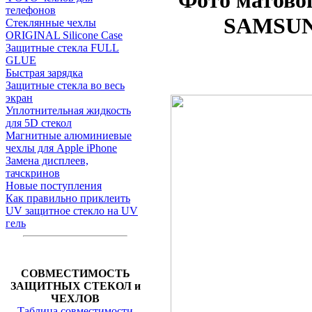
Фото матово
телефонов
SAMSUNG
Стеклянные чехлы
ORIGINAL Silicone Case
Защитные стекла FULL
GLUE
Быстрая зарядка
Защитные стекла во весь
экран
Уплотнительная жидкость
для 5D стекол
Магнитные алюминиевые
чехлы для Apple iPhone
Замена дисплеев,
тачскринов
Новые поступления
Как правильно приклеить
UV защитное стекло на UV
гель
СОВМЕСТИМОСТЬ
ЗАЩИТНЫХ СТЕКОЛ и
ЧЕХЛОВ
Таблица совместимости