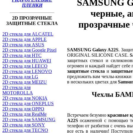
SAMSUNG Gal
ПЛЕНКИ
черные, а
2D ПРОЗРАЧНЫЕ
прозрачные
ЗАЩИТНЫЕ СТЕКЛА
2D стекла для ALCATEL
2D стекла для APPLE
2D стекла для ASUS
SAMSUNG Galaxy A22S
. Защи
2D стекла для Google Pixel
ORIGINAL SILICONE CASE.
S
2D стекла для HTC
защитных стекол и силиконов
2D стекла для HUAWEI
огромен и каждый найдет себе 
2D стекла для LEECO
защитные стекла
и
защитные 
2D стекла для LENOVO
предложить вам чехлы-книжки в
2D стекла для LG
в нескольких цветах для
Samsun
2D стекла для MEIZU
2D стекла для
MOTOROLLA
Чехлы БАМП
2D стекла для NOKIA
2D стекла для ONEPLUS
2D стекла для OPPO
2D стекла для RealMe
Встречаем безумно
красивые к
2D стекла для SAMSUNG
A22S
осаженной с помощью т
2D стекла для SONY
телефон от разбития с очень вы
2D стекла для TECNO
все есть в наличии! Поступи