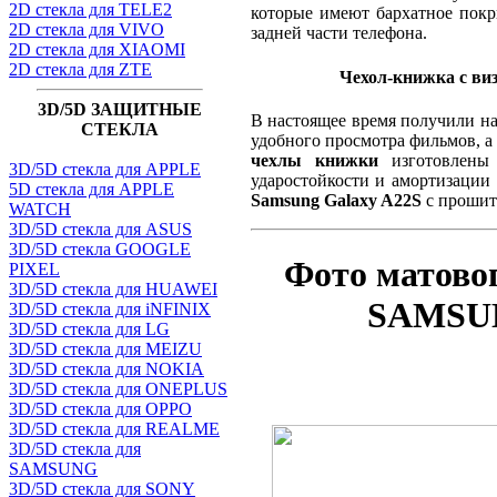
2D стекла для TELE2
которые имеют бархатное покр
2D стекла для VIVO
задней части телефона.
2D стекла для XIAOMI
2D стекла для ZTE
Чехол-книжка с ви
3D/5D ЗАЩИТНЫЕ
В настоящее время получили на
СТЕКЛА
удобного просмотра фильмов, а
чехлы книжки
изготовлены 
3D/5D стекла для APPLE
ударостойкости и амортизации
5D стекла для APPLE
Samsung Galaxy A22S
с прошит
WATCH
3D/5D стекла для ASUS
3D/5D стекла GOOGLE
Фото матово
PIXEL
3D/5D стекла для HUAWEI
SAMSUN
3D/5D стекла для iNFINIX
3D/5D стекла для LG
3D/5D стекла для MEIZU
3D/5D стекла для NOKIA
3D/5D стекла для ONEPLUS
3D/5D стекла для OPPO
3D/5D стекла для REALME
3D/5D стекла для
SAMSUNG
3D/5D стекла для SONY