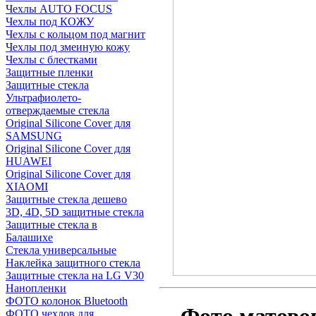
Чехлы AUTO FOCUS
Чехлы под КОЖУ
Чехлы с кольцом под магнит
Чехлы под змеиную кожу
Чехлы с блестками
Защитные пленки
Защитные стекла
Ультрафиолето-
отверждаемые стекла
Original Silicone Cover для
SAMSUNG
Original Silicone Cover для
HUAWEI
Original Silicone Cover для
XIAOMI
Защитные стекла дешево
3D, 4D, 5D защитные стекла
Защитные стекла в
Балашихе
Стекла универсальные
Наклейка защитного стекла
Защитные стекла на LG V30
Нанопленки
ФОТО колонок Bluetooth
ФOTO чехлов для