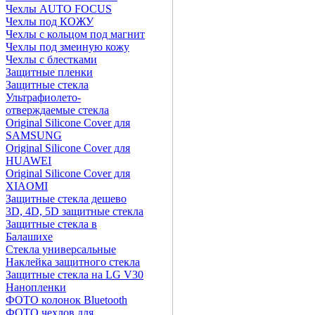
Чехлы AUTO FOCUS
Чехлы под КОЖУ
Чехлы с кольцом под магнит
Чехлы под змеиную кожу
Чехлы с блестками
Защитные пленки
Защитные стекла
Ультрафиолето-
отверждаемые стекла
Original Silicone Cover для
SAMSUNG
Original Silicone Cover для
HUAWEI
Original Silicone Cover для
XIAOMI
Защитные стекла дешево
3D, 4D, 5D защитные стекла
Защитные стекла в
Балашихе
Стекла универсальные
Наклейка защитного стекла
Защитные стекла на LG V30
Нанопленки
ФОТО колонок Bluetooth
ФOTO чехлов для