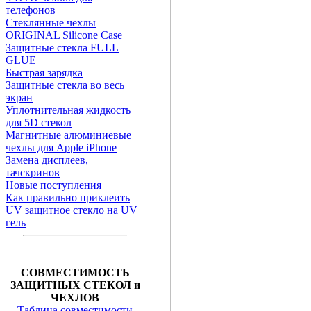
телефонов
Стеклянные чехлы
ORIGINAL Silicone Case
Защитные стекла FULL
GLUE
Быстрая зарядка
Защитные стекла во весь
экран
Уплотнительная жидкость
для 5D стекол
Магнитные алюминиевые
чехлы для Apple iPhone
Замена дисплеев,
тачскринов
Новые поступления
Как правильно приклеить
UV защитное стекло на UV
гель
СОВМЕСТИМОСТЬ
ЗАЩИТНЫХ СТЕКОЛ и
ЧЕХЛОВ
Таблица совместимости