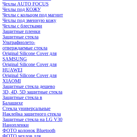
Чехлы AUTO FOCUS
Чехлы под КОЖУ
Чехлы с кольцом под магнит
Чехлы под змеиную кожу
Чехлы с блестками
Защитные пленки
Защитные стекла
Ультрафиолето-
отверждаемые стекла
Original Silicone Cover для
SAMSUNG
Original Silicone Cover для
HUAWEI
Original Silicone Cover для
XIAOMI
Защитные стекла дешево
3D, 4D, 5D защитные стекла
Защитные стекла в
Балашихе
Стекла универсальные
Наклейка защитного стекла
Защитные стекла на LG V30
Нанопленки
ФОТО колонок Bluetooth
ФOTO чехлов для